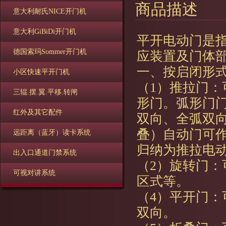
商品描述
意大利耐氏NICE开门机
意大利GiBiDi开门机
平开电动门是
德国索玛Sommer开门机
应装置及门体
一、按启闭形
小区快速平开门机
（1）推拉门
三辊.摆.翼.平移.转闸
形门。弧形门
红外及其它配件
双向、全弧双
叠）自动门可
远距离（蓝牙）读卡系统
归纳为推拉电
出入口通道门禁系统
（2）旋转门
可视对讲系统
区式等。
（4）平开门
双向。