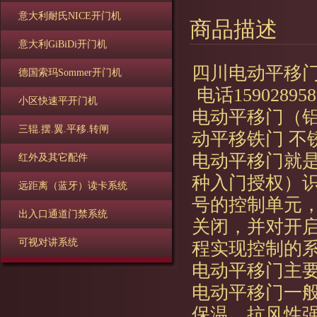
意大利耐氏NICE开门机
商品描述
意大利GiBiDi开门机
四川电动平移门
德国索玛Sommer开门机
电话159028958
小区快速平开门机
电动平移门（铝
三辊.摆.翼.平移.转闸
动平移铁门 不
电动平移门就
红外及其它配件
种入门授权）
远距离（蓝牙）读卡系统
号的控制单元
出入口通道门禁系统
关闭，并对开
可视对讲系统
程实现控制的
电动平移门主
电动平移门一
保温、抗风性